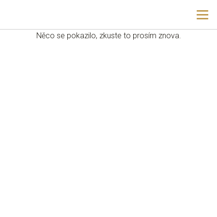
Př
Hla
hla
navig
ob
Něco se pokazilo, zkuste to prosím znova.
w
me