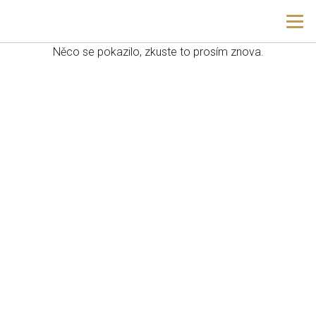
Př
Hla
hla
navig
ob
Něco se pokazilo, zkuste to prosím znova.
w
me